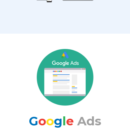
G
o
o
g
l
e
Ads