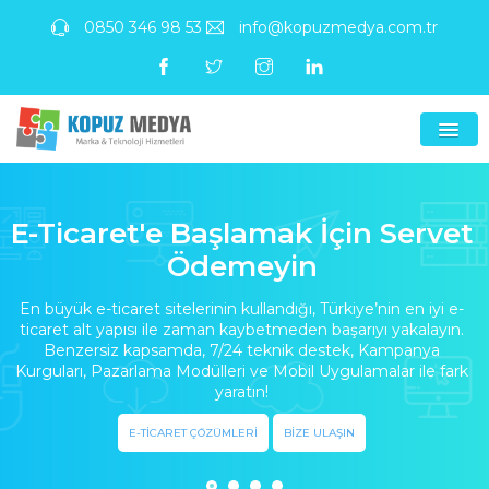
0850 346 98 53
info@kopuzmedya.com.tr
E-Ticaret'e Başlamak İçin Servet
Ödemeyin
En büyük e-ticaret sitelerinin kullandığı, Türkiye’nin en iyi e-
ticaret alt yapısı ile zaman kaybetmeden başarıyı yakalayın.
Benzersiz kapsamda, 7/24 teknik destek, Kampanya
Kurguları, Pazarlama Modülleri ve Mobil Uygulamalar ile fark
yaratın!
E-TİCARET ÇÖZÜMLERİ
BİZE ULAŞIN