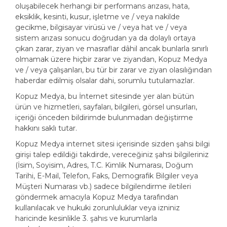
oluşabilecek herhangi bir performans arızası, hata,
eksiklik, kesinti, kusur, işletme ve / veya nakilde
gecikme, bilgisayar virüsü ve / veya hat ve / veya
sistem arızası sonucu doğrudan ya da dolaylı ortaya
çıkan zarar, ziyan ve masraflar dâhil ancak bunlarla sınırlı
olmamak üzere hiçbir zarar ve ziyandan, Kopuz Medya
ve / veya çalışanları, bu tür bir zarar ve ziyan olasılığından
haberdar edilmiş olsalar dahi, sorumlu tutulamazlar.
Kopuz Medya, bu İnternet sitesinde yer alan bütün
ürün ve hizmetleri, sayfaları, bilgileri, görsel unsurları,
içeriği önceden bildirimde bulunmadan değiştirme
hakkını saklı tutar.
Kopuz Medya internet sitesi içerisinde sizden şahsi bilgi
girişi talep edildiği takdirde, vereceğiniz şahsi bilgileriniz
(İsim, Soyisim, Adres, T.C. Kimlik Numarası, Doğum
Tarihi, E-Mail, Telefon, Faks, Demografik Bilgiler veya
Müşteri Numarası vb.) sadece bilgilendirme iletileri
göndermek amacıyla Kopuz Medya tarafından
kullanılacak ve hukuki zorunluluklar veya izniniz
haricinde kesinlikle 3. şahıs ve kurumlarla