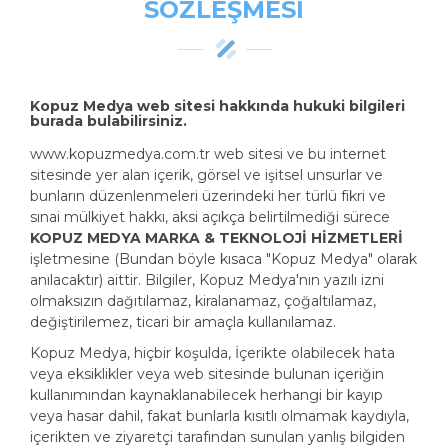
SÖZLEŞMESİ
Kopuz Medya web sitesi hakkında hukuki bilgileri
burada bulabilirsiniz.
www.kopuzmedya.com.tr web sitesi ve bu internet
sitesinde yer alan içerik, görsel ve işitsel unsurlar ve
bunların düzenlenmeleri üzerindeki her türlü fikri ve
sınai mülkiyet hakkı, aksi açıkça belirtilmediği sürece
KOPUZ MEDYA MARKA & TEKNOLOJİ HİZMETLERİ
işletmesine (Bundan böyle kısaca "Kopuz Medya" olarak
anılacaktır) aittir. Bilgiler, Kopuz Medya'nın yazılı izni
olmaksızın dağıtılamaz, kiralanamaz, çoğaltılamaz,
değiştirilemez, ticari bir amaçla kullanılamaz.
Kopuz Medya, hiçbir koşulda, İçerikte olabilecek hata
veya eksiklikler veya web sitesinde bulunan içeriğin
kullanımından kaynaklanabilecek herhangi bir kayıp
veya hasar dahil, fakat bunlarla kısıtlı olmamak kaydıyla,
içerikten ve ziyaretçi tarafından sunulan yanlış bilgiden