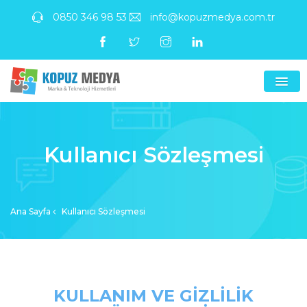
0850 346 98 53
info@kopuzmedya.com.tr
Kullanıcı Sözleşmesi
Ana Sayfa
Kullanıcı Sözleşmesi
KULLANIM VE GİZLİLİK